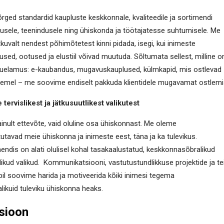
õrged standardid kaupluste keskkonnale, kvaliteedile ja sortimendi
sele, teenindusele ning ühiskonda ja töötajatesse suhtumisele. Me
kuvalt nendest põhimõtetest kinni pidada, isegi, kui inimeste
sed, ootused ja elustiil võivad muutuda. Sõltumata sellest, milline o
stuelamus: e-kaubandus, mugavuskauplused, külmkapid, mis ostlevad
semel – me soovime endiselt pakkuda klientidele mugavamat ostlemi
ervislikest ja jätkusuutlikest valikutest
 ainult ettevõte, vaid oluline osa ühiskonnast. Me oleme
utavad meie ühiskonna ja inimeste eest, täna ja ka tulevikus.
endis on alati olulisel kohal tasakaalustatud, keskkonnasõbralikud
tlikud valikud. Kommunikatsiooni, vastutustundlikkuse projektide ja te
bil soovime harida ja motiveerida kõiki inimesi tegema
likuid tuleviku ühiskonna heaks.
isioon