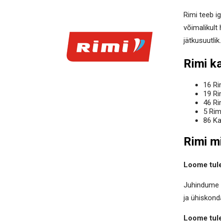
Rimi teeb i
võimalikult
jätkusuutlik.
Rimi k
16 Ri
19 Ri
46 Ri
5 Rim
86 Ka
Rimi m
Loome tul
Juhindume t
ja ühiskond
Loome tul