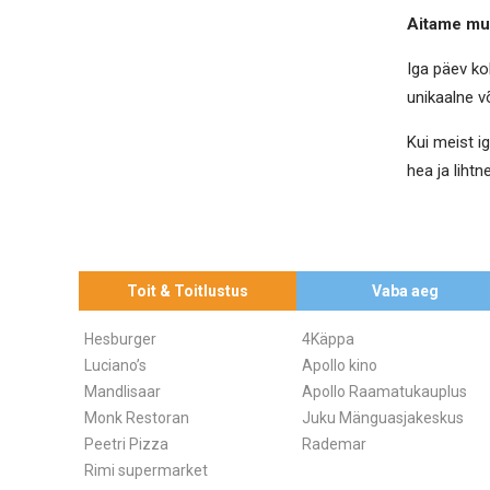
Aitame muu
Iga päev ko
unikaalne v
Kui meist i
hea ja liht
Toit & Toitlustus
Vaba aeg
Hesburger
4Käppa
Luciano’s
Apollo kino
Mandlisaar
Apollo Raamatukauplus
Monk Restoran
Juku Mänguasjakeskus
Peetri Pizza
Rademar
Rimi supermarket