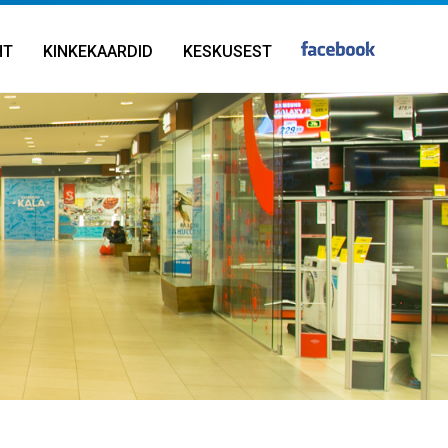
HT
KINKEKAARDID
KESKUSEST
Rendi- ja reklaampinnad