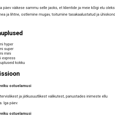
ga päev väikese sammu selle jaoks, et klientide ja meie kõigi elu oleks
 hea ja lihtne, ostlemine mugav, toitumine tasakaalustatud ja ühiskon
auplused
mi hyper
mi super
mi mini
i express
upluseid kokku
issioon
eviku ostuelamusi
ervislikest ja jätkusuutlikest valikutest, panustades inimeste ellu
a. Iga päev.
eviku ostuelamusi