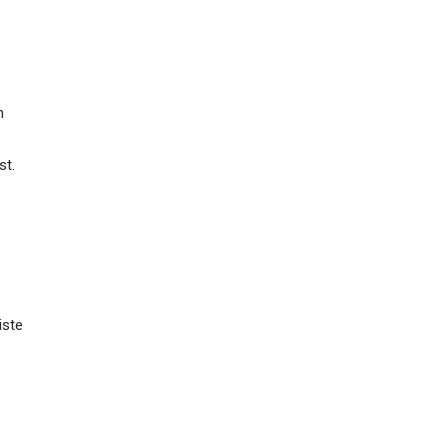
n
st.
iste