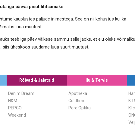
ta iga päeva pisut lihtsamaks
htume kauplustes paljude inimestega. See on nii kohustus kui ka
õimalus luua muutust.
gaüks teeb iga päev väikese sammu selle jaoks, et elu oleks võimaliku
ne, siis üheskoos suudame luua suurt muutust.
Rõivad & Jalatsid
Ilu & Tervis
Denim Dream
Apotheka
Ha
H&M
Goldtime
K-R
PEPCO
Pere Optika
Kli
Weekend
ON
Vei