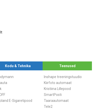
lt
Kodu & Tehnika
Teenused
ndymann
Inshape treeningstuudio
auta
Kiirfoto automaat
ck
Kristiina Lillepood
OFF
SmartPosti
pland E-Sigaretipood
Taaraautomaat
Tele2