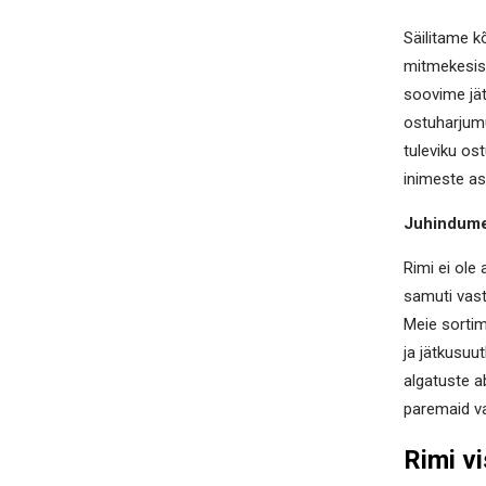
Säilitame k
mitmekesisu
soovime jät
ostuharjumu
tuleviku o
inimeste a
Juhindume t
Rimi ei ole
samuti vast
Meie sortim
ja jätkusuu
algatuste a
paremaid va
Rimi v